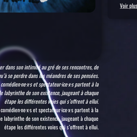
Voir plu
er dans son intimité au gré de ses rencontres, de
squ’à se perdre dans les méandres de ses pensées.
omédien·ne·x·s et spectateur·ice·x·s partent à la
e labyrinthe de son existence, jaugeant à chaque
étape les différentes voies qui s’offrent à ellui.
omédien·ne·x·s et spectateur·ice·x·s partent à la
e labyrinthe de son existence, jaugeant à chaque
étape les différentes voies qui s’offrent à ellui.