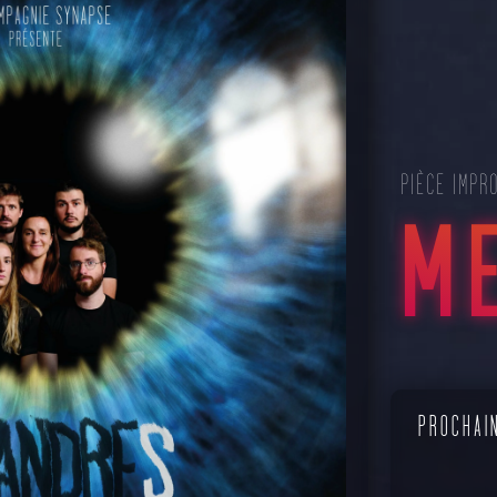
PIÈCE IMPR
M
cy 2023 (Crédit : Antoine Chretiennot)
Méandr
PROCHAI