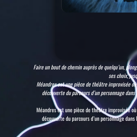
Antoine Chretiennot)
Faire un bout de chemin auprès de quelqu’un, plong
ses choix, ju
Méandres est une pièce de théâtre improvisée où c
découverte du parcours d’un personnage dans l
Méandres est une pièce de théâtre improvisée où c
découverte du parcours d’un personnage dans l