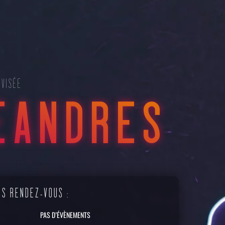
OVISÉE
ÉANDRES
es à la SDI de Nancy 2023 (Crédit : Antoine Chretiennot)
NS RENDEZ-VOUS :
PAS D’ÉVÈNEMENTS