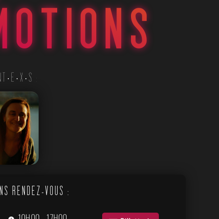
MOTIONS
NT·E·X·S :
NS RENDEZ-VOUS :
10H00 – 17H00