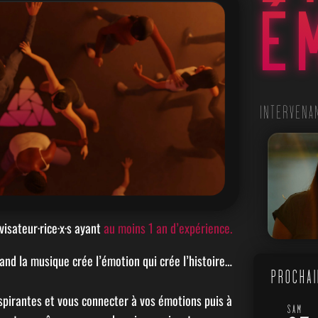
É
INTERVENA
Musique et émotions
isateur·rice·x·s ayant
au moins 1 an d’expérience.
and la musique crée l’émotion qui crée l’histoire…
PROCHAI
spirantes et vous connecter à vos émotions puis à
SAM