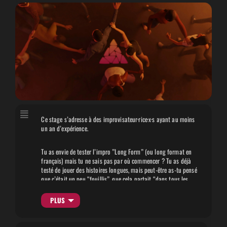
Ce stage s’adresse à des improvisateur·rice·x·s ayant au moins
un an d’expérience.
Tu as envie de tester l’impro ”Long Form” (ou long format en
français) mais tu ne sais pas par où commencer ? Tu as déjà
testé de jouer des histoires longues, mais peut-être as-tu pensé
que c’était un peu “fouillis”, que cela partait “dans tous les
sens” ? Alors ce stage est fait pour toi !
PLUS
Plusieurs schémas de narration ont été inventés, décortiqués et
sont appliqués dans tout art qui souhaite raconter des histoires