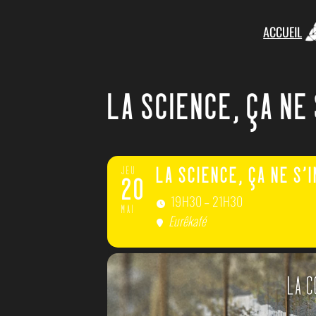
ACCUEIL
LA SCIENCE, ÇA NE 
JEU
LA SCIENCE, ÇA NE S’
20
19H30 – 21H30
MAI
Eurêkafé