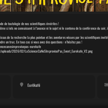
de de toutologie de nos scientifiques émérites !
 Même si iels ne connaissent à l’avance ni le sujet ni le contenu de la conférence du soir
sus de la recherche la plus pointue et les aventures vécues par les scientifiques invité·e
e un truc. En tous cas si vous avez des questions : n’hésitez pas !
sciencecanesimprovisepas-eurekafe
nt/uploads/2026/02/LaScienceCaNeSImprovisePas_Event_Eurekafe_V2.png
Eurêkafé