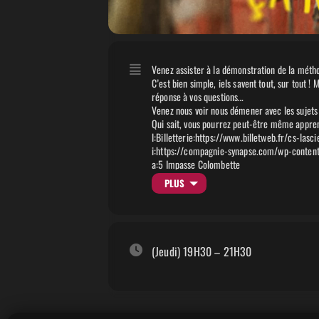
Venez assister à la démonstration de la métho
C’est bien simple, iels savent tout, sur tout !
réponse à vos questions…
Venez nous voir nous démener avec les sujets is
Qui sait, vous pourrez peut-être même apprendr
l:Billetterie:https://www.billetweb.fr/cs-la
i:https://compagnie-synapse.com/wp-conte
a:5 Impasse Colombette
Toulouse
PLUS
France
(Jeudi) 19H30 – 21H30