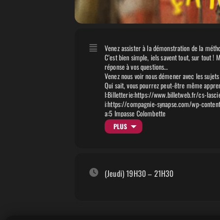
Venez assister à la démonstration de la métho
C’est bien simple, iels savent tout, sur tout !
réponse à vos questions…
Venez nous voir nous démener avec les sujets is
Qui sait, vous pourrez peut-être même apprendr
l:Billetterie:https://www.billetweb.fr/cs-la
i:https://compagnie-synapse.com/wp-conte
a:5 Impasse Colombette
Toulouse
PLUS
France
(Jeudi) 19H30 – 21H30