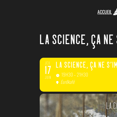
ACCUEIL
LA SCIENCE, ÇA NE 
JEU
LA SCIENCE, ÇA NE S’I
17
19H30 – 21H30
JUIN
Eurêkafé