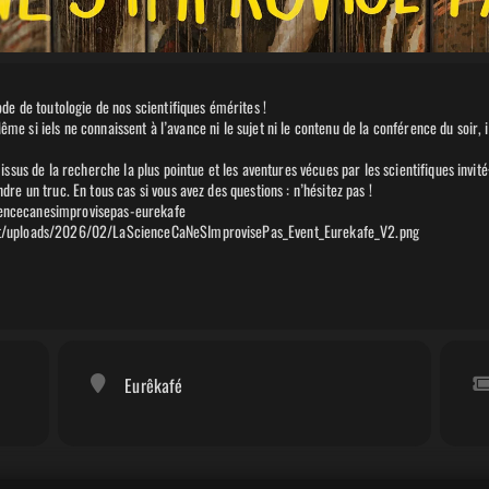
de de toutologie de nos scientifiques émérites !
 Même si iels ne connaissent à l’avance ni le sujet ni le contenu de la conférence du soir
sus de la recherche la plus pointue et les aventures vécues par les scientifiques invité·e
e un truc. En tous cas si vous avez des questions : n’hésitez pas !
sciencecanesimprovisepas-eurekafe
nt/uploads/2026/02/LaScienceCaNeSImprovisePas_Event_Eurekafe_V2.png
Eurêkafé