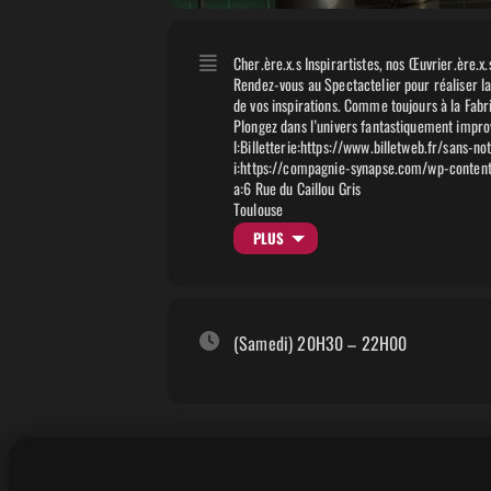
Cher.ère.x.s Inspirartistes, nos Œuvrier.ère.x.
Rendez-vous au Spectactelier pour réaliser la
de vos inspirations. Comme toujours à la Fabri
Plongez dans l’univers fantastiquement improvi
l:Billetterie:https://www.billetweb.fr/sans-
i:https://compagnie-synapse.com/wp-conten
a:6 Rue du Caillou Gris
Toulouse
France
PLUS
(Samedi) 20H30 – 22H00