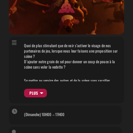
Quoi de plus stimulant que de voir s’activer le visage de nos
partenaires de jeu, lorsque nous leur faisons une proposition sur
scène ?
D’ajouter notre grain de sel pour donner un coup de pouce à la
scène sans voler la vedette ?
Se mettre au service des autres et de la scène sans sacrifier
notre plaisir, voici le défi auquel nous allons nous attaquer au
cours de ce stage ! Nous chercherons ainsi à stimuler nos âmes
PLUS
de joueur·euse·x dans leur diversité !
Au programme, de l’écoute, de la co-construction et du service
(Dimanche) 10H00 – 17H00
bien sûr !
l:Billetterie:https://www.billetweb.fr/cs-stages
i:https://compagnie-synapse.com/wp-
content/uploads/2023/09/BG_Website-scaled.jpg